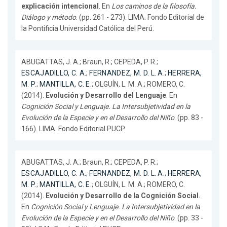
explicación intencional
. En
Los caminos de la filosofía.
Diálogo y método
. (pp. 261 - 273). LIMA. Fondo Editorial de
la Pontificia Universidad Católica del Perú.
ABUGATTAS, J. A.; Braun, R.; CEPEDA, P. R.;
ESCAJADILLO, C. A.
;
FERNANDEZ, M. D. L. A.
;
HERRERA,
M. P.
;
MANTILLA, C. E.
; OLGUÍN, L. M. A.; ROMERO, C.
(2014).
Evolución y Desarrollo del Lenguaje
. En
Cognición Social y Lenguaje. La Intersubjetividad en la
Evolución de la Especie y en el Desarrollo del Niño
. (pp. 83 -
166). LIMA. Fondo Editorial PUCP.
ABUGATTAS, J. A.; Braun, R.; CEPEDA, P. R.;
ESCAJADILLO, C. A.
;
FERNANDEZ, M. D. L. A.
;
HERRERA,
M. P.
;
MANTILLA, C. E.
; OLGUÍN, L. M. A.; ROMERO, C.
(2014).
Evolución y Desarrollo de la Cognición Social
.
En
Cognición Social y Lenguaje. La Intersubjetividad en la
Evolución de la Especie y en el Desarrollo del Niño
. (pp. 33 -