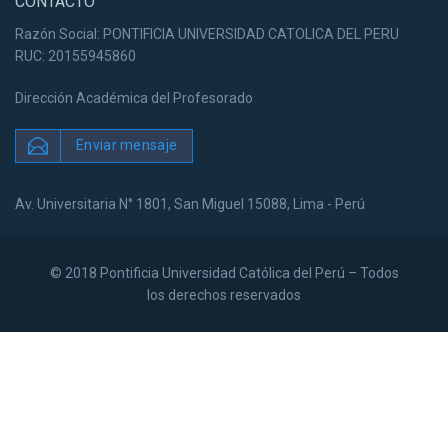
CONTACTO
Razón Social: PONTIFICIA UNIVERSIDAD CATOLICA DEL PERU
RUC: 20155945860
Dirección Académica del Profesorado
Enviar mensaje
Av. Universitaria N° 1801, San Miguel 15088, Lima - Perú
© 2018 Pontificia Universidad Católica del Perú – Todos
los derechos reservados