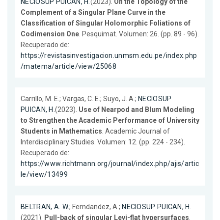
NECIOSUP PUICAN, H.
(2023).
On the Topology of the
Complement of a Singular Plane Curve in the
Classification of Singular Holomorphic Foliations of
Codimension One
. Pesquimat. Volumen: 26. (pp. 89 - 96).
Recuperado de:
https://revistasinvestigacion.unmsm.edu.pe/index.php
/matema/article/view/25068
Carrillo, M. E.; Vargas, C. E.; Suyo, J. A.;
NECIOSUP
PUICAN, H.
(2023).
Use of Nearpod and Blum Modeling
to Strengthen the Academic Performance of University
Students in Mathematics
. Academic Journal of
Interdisciplinary Studies. Volumen: 12. (pp. 224 - 234).
Recuperado de:
https://www.richtmann.org/journal/index.php/ajis/artic
le/view/13499
BELTRAN, A. W.
; Ferndandez, A.;
NECIOSUP PUICAN, H.
(2021).
Pull-back of singular Levi-flat hypersurfaces
.