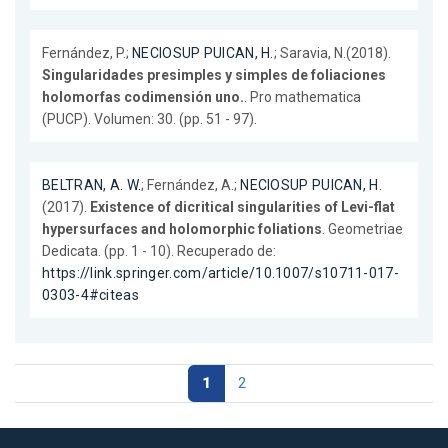
Fernández, P.;
NECIOSUP PUICAN, H.
; Saravia, N.(2018).
Singularidades presimples y simples de foliaciones
holomorfas codimensión uno.
. Pro mathematica
(PUCP). Volumen: 30. (pp. 51 - 97).
BELTRAN, A. W.
; Fernández, A.;
NECIOSUP PUICAN, H.
(2017).
Existence of dicritical singularities of Levi-flat
hypersurfaces and holomorphic foliations
. Geometriae
Dedicata. (pp. 1 - 10). Recuperado de:
https://link.springer.com/article/10.1007/s10711-017-
0303-4#citeas
1
2