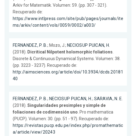
Arkiv for Matematik. Volumen: 59. (pp. 307 - 321).
Recuperado de:
https://www.intlpress.com/site/pub/pages/journals/ite
ms/arkiv/content/vols/0059/0002/a003/
FERNANDEZ, P. B.
; Mozo, J.;
NECIOSUP PUICAN, H.
(2018).
Dicritical Nilpotent holomorphic foliations
.
Discrete & Continuous Dynamical Systems. Volumen: 38.
(pp. 3223 - 3237). Recuperado de:
http://aimsciences.org/article/doi/10.3934/dcds.20181
40
FERNANDEZ, P. B.
;
NECIOSUP PUICAN, H.
;
SARAVIA, N. E.
(2018).
Singularidades presimples y simple de
foliaciones de codimensión uno
. Pro mathematica
(PUCP). Volumen: 30. (pp. 51 - 97). Recuperado de:
https://revistas.pucp.edu.pe/index.php/promathematic
a/article/view/20243