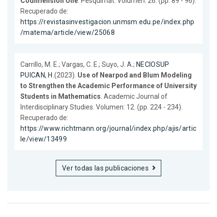
Codimension One
. Pesquimat. Volumen: 26. (pp. 89 - 96).
Recuperado de:
https://revistasinvestigacion.unmsm.edu.pe/index.php
/matema/article/view/25068
Carrillo, M. E.; Vargas, C. E.; Suyo, J. A.;
NECIOSUP
PUICAN, H.
(2023).
Use of Nearpod and Blum Modeling
to Strengthen the Academic Performance of University
Students in Mathematics
. Academic Journal of
Interdisciplinary Studies. Volumen: 12. (pp. 224 - 234).
Recuperado de:
https://www.richtmann.org/journal/index.php/ajis/artic
le/view/13499
Ver todas las publicaciones