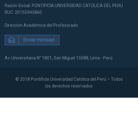
Razón Social: PONTIFICIA UNIVERSIDAD CATOLICA DEL PERU
RUC: 20155945860
Dirección Académica del Profesorado
Enviar mensaje
Av. Universitaria N° 1801, San Miguel 15088, Lima - Perú
© 2018 Pontificia Universidad Católica del Perú – Todos
los derechos reservados