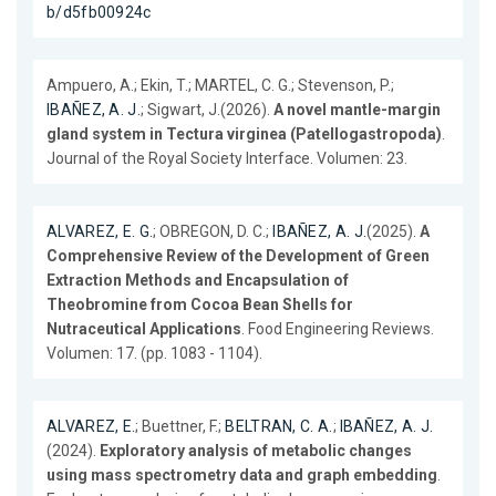
b/d5fb00924c
Ampuero, A.; Ekin, T.; MARTEL, C. G.; Stevenson, P.;
IBAÑEZ, A. J.
; Sigwart, J.(2026).
A novel mantle-margin
gland system in Tectura virginea (Patellogastropoda)
.
Journal of the Royal Society Interface. Volumen: 23.
ALVAREZ, E. G.
; OBREGON, D. C.;
IBAÑEZ, A. J.
(2025).
A
Comprehensive Review of the Development of Green
Extraction Methods and Encapsulation of
Theobromine from Cocoa Bean Shells for
Nutraceutical Applications
. Food Engineering Reviews.
Volumen: 17. (pp. 1083 - 1104).
ALVAREZ, E.
; Buettner, F.;
BELTRAN, C. A.
;
IBAÑEZ, A. J.
(2024).
Exploratory analysis of metabolic changes
using mass spectrometry data and graph embedding
.