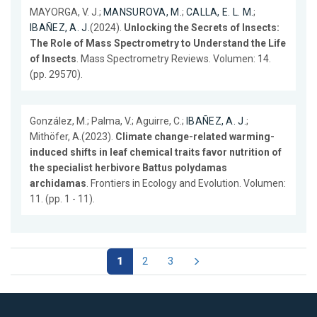
MAYORGA, V. J.;
MANSUROVA, M.
;
CALLA, E. L. M.
;
IBAÑEZ, A. J.
(2024).
Unlocking the Secrets of Insects:
The Role of Mass Spectrometry to Understand the Life
of Insects
. Mass Spectrometry Reviews. Volumen: 14.
(pp. 29570).
González, M.; Palma, V.; Aguirre, C.;
IBAÑEZ, A. J.
;
Mithöfer, A.(2023).
Climate change-related warming-
induced shifts in leaf chemical traits favor nutrition of
the specialist herbivore Battus polydamas
archidamas
. Frontiers in Ecology and Evolution. Volumen:
11. (pp. 1 - 11).
1
2
3