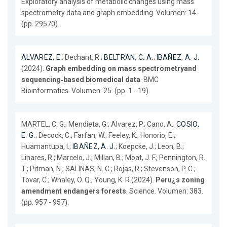
Exploratory analysis of metabolic changes using mass
spectrometry data and graph embedding. Volumen: 14.
(pp. 29570).
ALVAREZ, E.
; Dechant, R.;
BELTRAN, C. A.
;
IBAÑEZ, A. J.
(2024).
Graph embedding on mass spectrometryand
sequencing‑based biomedical data
. BMC
Bioinformatics. Volumen: 25. (pp. 1 - 19).
MARTEL, C. G.; Mendieta, G.; Alvarez, P.; Cano, A.;
COSIO,
E. G.
; Decock, C.; Farfan, W.; Feeley, K.; Honorio, E.;
Huamantupa, I.;
IBAÑEZ, A. J.
; Koepcke, J.; Leon, B.;
Linares, R.; Marcelo, J.; Millan, B.; Moat, J. F.; Pennington, R.
T.; Pitman, N.; SALINAS, N. C.; Rojas, R.; Stevenson, P. C.;
Tovar, C.; Whaley, O. Q.; Young, K. R.(2024).
Peru¿s zoning
amendment endangers forests
. Science. Volumen: 383.
(pp. 957 - 957).