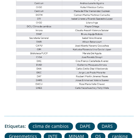
Etiquetas:
clima de cambios
DAPE
DARS
Greenmetrics
INTE
MINAM
QS
ranking