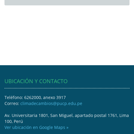
UBICACIÓN Y CONTACTO
Teléfono: 6262000, anexo 3917
Correo:
climadecambios@pucp.edu.pe
Av. Universitaria 1801, San Miguel, apartado postal 1761, Lima
100, Perú
Ver ubicación en Google Maps »