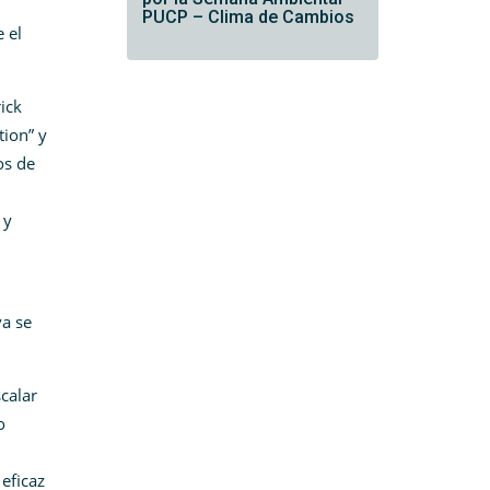
PUCP – Clima de Cambios
 el
ick
tion” y
os de
 y
va se
scalar
o
eficaz