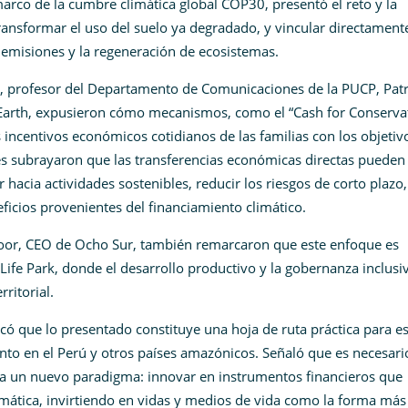
marco de la cumbre climática global COP30, presentó el reto y la
ansformar el uso del suelo ya degradado, y vincular directamente
 emisiones y la regeneración de ecosistemas.
n, profesor del Departamento de Comunicaciones de la PUCP, Patr
l Earth, expusieron cómo mecanismos, como el “Cash for Conserva
 incentivos económicos cotidianos de las familias con los objetiv
s subrayaron que las transferencias económicas directas pueden
 hacia actividades sostenibles, reducir los riesgos de corto plazo,
eficios provenientes del financiamiento climático.
Spoor, CEO de Ocho Sur, también remarcaron que este enfoque es
ife Park, donde el desarrollo productivo y la gobernanza inclusi
rritorial.
tacó que lo presentado constituye una hoja de ruta práctica para e
nto en el Perú y otros países amazónicos. Señaló que es necesari
hacia un nuevo paradigma: innovar en instrumentos financieros que
imática, invirtiendo en vidas y medios de vida como la forma más 