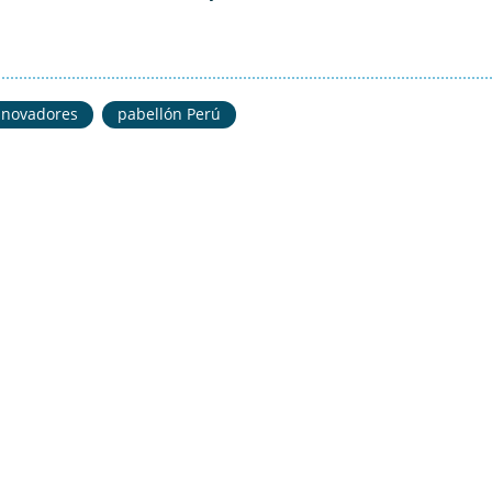
nnovadores
pabellón Perú