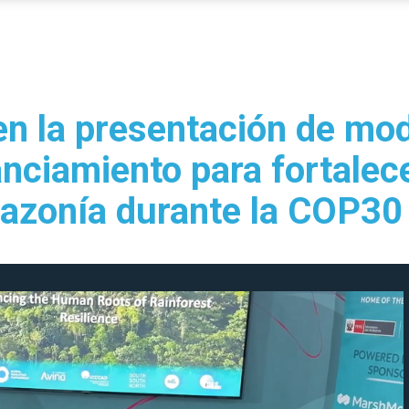
en la presentación de mo
nciamiento para fortalece
Amazonía durante la COP30