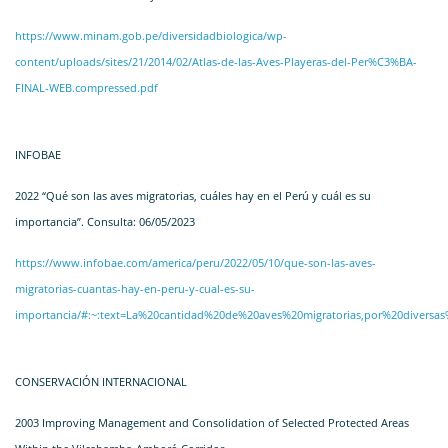
https://www.minam.gob.pe/diversidadbiologica/wp-
content/uploads/sites/21/2014/02/Atlas-de-las-Aves-Playeras-del-Per%C3%BA-
FINAL-WEB.compressed.pdf
INFOBAE
2022 “Qué son las aves migratorias, cuáles hay en el Perú y cuál es su
importancia”. Consulta: 06/05/2023
https://www.infobae.com/america/peru/2022/05/10/que-son-las-aves-
migratorias-cuantas-hay-en-peru-y-cual-es-su-
importancia/#:~:text=La%20cantidad%20de%20aves%20migratorias,por%20divers
CONSERVACIÓN INTERNACIONAL
2003 Improving Management and Consolidation of Selected Protected Areas