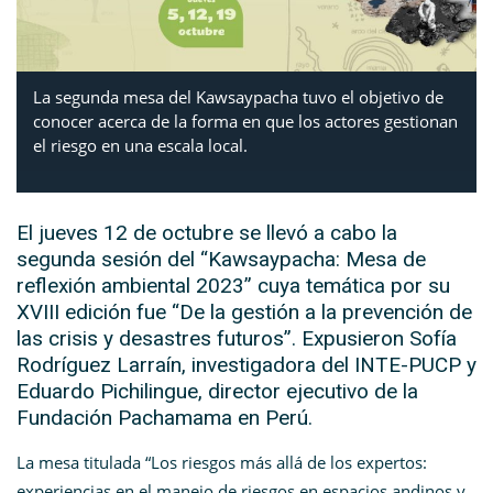
La segunda mesa del Kawsaypacha tuvo el objetivo de
conocer acerca de la forma en que los actores gestionan
el riesgo en una escala local.
El jueves 12 de octubre se llevó a cabo la
segunda sesión del “Kawsaypacha: Mesa de
reflexión ambiental 2023” cuya temática por su
XVIII edición fue “De la gestión a la prevención de
las crisis y desastres futuros”. Expusieron Sofía
Rodríguez Larraín, investigadora del INTE-PUCP y
Eduardo Pichilingue, director ejecutivo de la
Fundación Pachamama en Perú.
La mesa titulada “Los riesgos más allá de los expertos:
experiencias en el manejo de riesgos en espacios andinos y