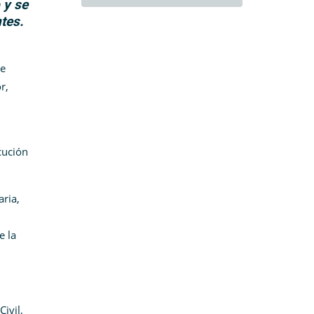
 y se
ntes.
de
r,
cución
ria,
e la
ivil,