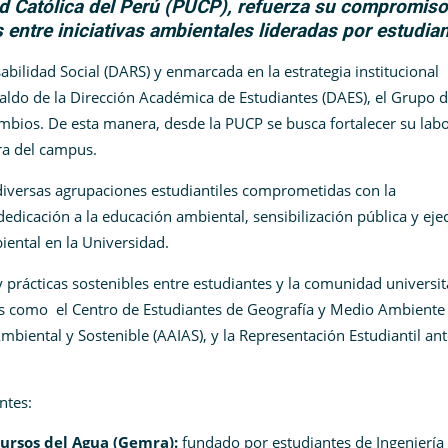
dad Católica del Perú (PUCP), refuerza su compromiso
 entre iniciativas ambientales lideradas por estudia
ilidad Social (DARS) y enmarcada en la estrategia institucional
paldo de la Dirección Académica de Estudiantes (DAES), el Grupo 
bios. De esta manera, desde la PUCP se busca fortalecer su labo
ra del campus.
diversas agrupaciones estudiantiles comprometidas con la
dedicación a la educación ambiental, sensibilización pública y eje
iental en la Universidad.
rácticas sostenibles entre estudiantes y la comunidad universita
es como el Centro de Estudiantes de Geografía y Medio Ambiente
biental y Sostenible (AAIAS), y la Representación Estudiantil ant
entes:
ursos del Agua (Gemra):
fundado por estudiantes de Ingeniería C