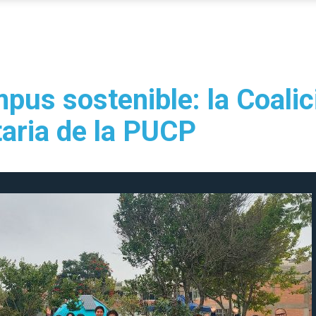
pus sostenible: la Coalic
taria de la PUCP