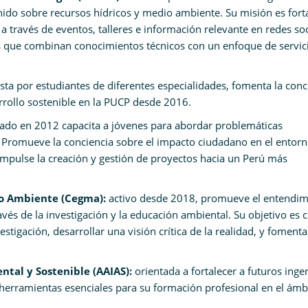
enido sobre recursos hídricos y medio ambiente. Su misión es fort
 través de eventos, talleres e información relevante en redes soc
que combinan conocimientos técnicos con un enfoque de servic
ta por estudiantes de diferentes especialidades, fomenta la conc
arrollo sostenible en la PUCP desde 2016.
reado en 2012 capacita a jóvenes para abordar problemáticas
Promueve la conciencia sobre el impacto ciudadano en el entor
impulse la creación y gestión de proyectos hacia un Perú más
io Ambiente (Cegma):
activo desde 2018, promueve el entendim
vés de la investigación y la educación ambiental. Su objetivo es c
stigación, desarrollar una visión crítica de la realidad, y fomenta
ntal y Sostenible (AAIAS):
orientada a fortalecer a futuros inge
herramientas esenciales para su formación profesional en el ámb