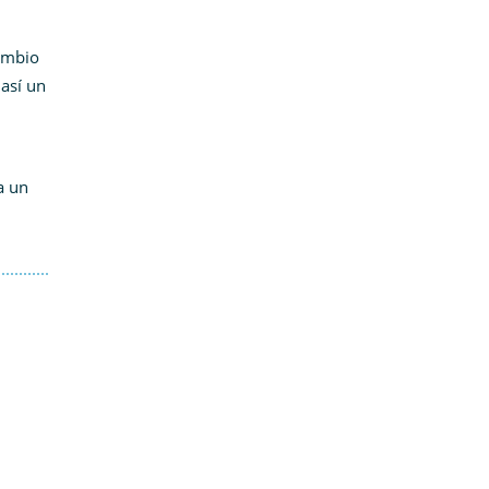
cambio
 así un
a un