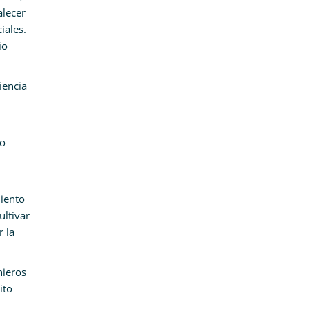
alecer
iales.
io
iencia
no
iento
ultivar
r la
nieros
ito