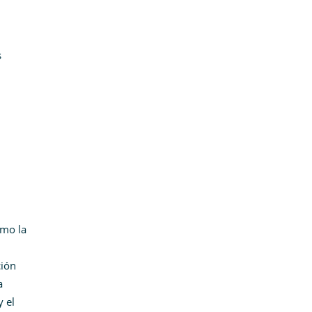
s
omo la
ción
a
y el