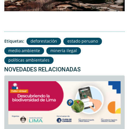
Etiquetas:
deforestación
estado peruano
medio ambiente
minería ilegal
políticas ambientales
NOVEDADES RELACIONADAS