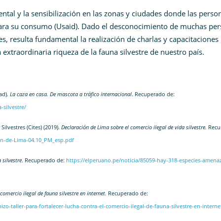
ntal y la sensibilización en las zonas y ciudades donde las perso
para su consumo (Usaid). Dado el desconocimiento de muchas pe
es, resulta fundamental la realización de charlas y capacitaciones
 extraordinaria riqueza de la fauna silvestre de nuestro país.
ad).
La caza en casa. De mascota a tráfico internacional
. Recuperado de:
-silvestre/
lvestres (Cites) (2019).
Declaración de Lima sobre el comercio ilegal de vida silvestre.
Recu
cion-de-Lima-04.10_PM_esp.pdf
 silvestre
. Recuperado de:
https://elperuano.pe/noticia/85059-hay-318-especies-amena
 comercio ilegal de fauna silvestre en internet.
Recuperado de:
zo-taller-para-fortalecer-lucha-contra-el-comercio-ilegal-de-fauna-silvestre-en-interne