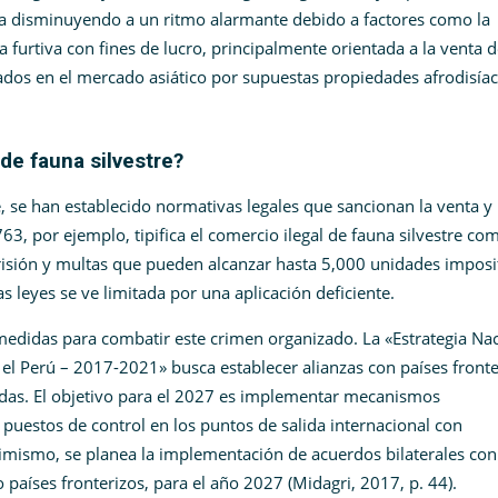
ra disminuyendo a un ritmo alarmante debido a factores como la
za furtiva con fines de lucro, principalmente orientada a la venta 
ados en el mercado asiático por supuestas propiedades afrodisía
de fauna silvestre?
re, se han establecido normativas legales que sancionan la venta y
63, por ejemplo, tipifica el comercio ilegal de fauna silvestre co
risión y multas que pueden alcanzar hasta 5,000 unidades imposi
tas leyes se ve limitada por una aplicación deficiente.
medidas para combatir este crimen organizado. La «Estrategia Na
en el Perú – 2017-2021» busca establecer alianzas con países front
cadas. El objetivo para el 2027 es implementar mecanismos
 puestos de control en los puntos de salida internacional con
simismo, se planea la implementación de acuerdos bilaterales con
co países fronterizos, para el año 2027 (Midagri, 2017, p. 44).