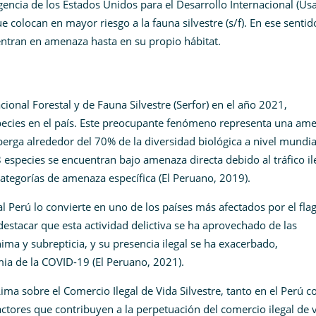
encia de los Estados Unidos para el Desarrollo Internacional (Usai
 colocan en mayor riesgo a la fauna silvestre (s/f). En ese sentid
entran en amenaza hasta en su propio hábitat.
ional Forestal y de Fauna Silvestre (Serfor) en el año 2021,
ecies en el país. Este preocupante fenómeno representa una am
lberga alrededor del 70% de la diversidad biológica a nivel mundia
 especies se encuentran bajo amenaza directa debido al tráfico il
 categorías de amenaza específica (El Peruano, 2019).
al Perú lo convierte en uno de los países más afectados por el fla
e destacar que esta actividad delictiva se ha aprovechado de las
ma y subrepticia, y su presencia ilegal se ha exacerbado,
ia de la COVID-19 (El Peruano, 2021).
ima sobre el Comercio Ilegal de Vida Silvestre, tanto en el Perú 
factores que contribuyen a la perpetuación del comercio ilegal de 