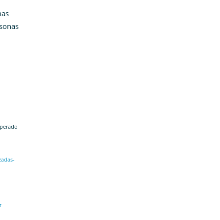
nas
rsonas
perado
zadas-
t