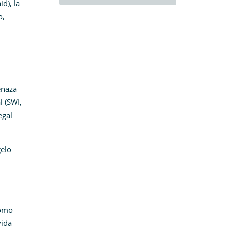
d), la
o,
enaza
l (SWI,
egal
gelo
como
vida