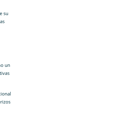
de su
cas
mo un
tivas
cional
erizos