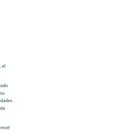
 el
tado
 su
iedades
ada
nivel