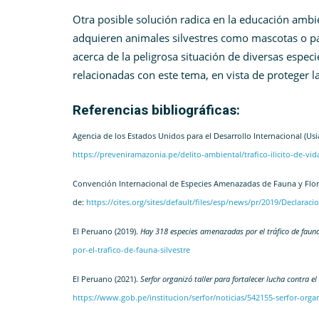
Otra posible solución radica en la educación ambie
adquieren animales silvestres como mascotas o 
acerca de la peligrosa situación de diversas especi
relacionadas con este tema, en vista de proteger la
Referencias bibliográficas:
Agencia de los Estados Unidos para el Desarrollo Internacional (Usi
https://preveniramazonia.pe/delito-ambiental/trafico-ilicito-de-vida
Convención Internacional de Especies Amenazadas de Fauna y Flor Si
de:
https://cites.org/sites/default/files/esp/news/pr/2019/Declara
El Peruano (2019).
Hay 318 especies amenazadas por el tráfico de fauna
por-el-trafico-de-fauna-silvestre
El Peruano (2021).
Serfor organizó taller para fortalecer lucha contra el
https://www.gob.pe/institucion/serfor/noticias/542155-serfor-organi