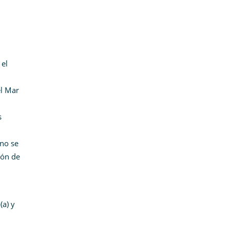
 el
el Mar
s
ano se
ión de
(a) y