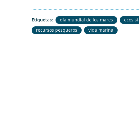
Etiquetas:
día mundial de los mares
ecosis
recursos pesqueros
vida marina