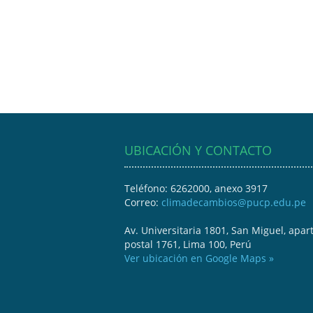
UBICACIÓN Y CONTACTO
Teléfono: 6262000, anexo 3917
Correo:
climadecambios@pucp.edu.pe
Av. Universitaria 1801, San Miguel, apar
postal 1761, Lima 100, Perú
Ver ubicación en Google Maps »