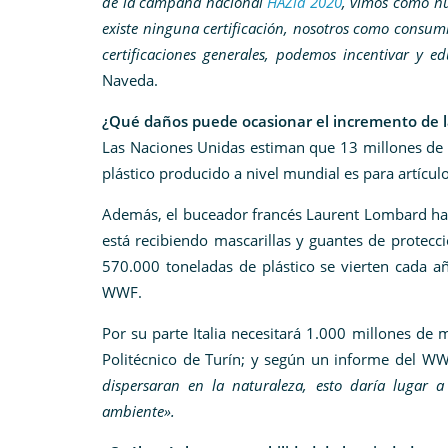
de la campaña nacional
HAZla 2020
, vimos como nu
existe ninguna certificación, nosotros como consum
certificaciones generales, podemos incentivar y 
Naveda.
¿Qué daños puede ocasionar el incremento de la
Las Naciones Unidas estiman que 13 millones de t
plástico producido a nivel mundial es para artícul
Además, el buceador francés Laurent Lombard ha 
está recibiendo mascarillas y guantes de protecc
570.000 toneladas de plástico se vierten cada añ
WWF.
Por su parte Italia necesitará 1.000 millones de
Politécnico de Turín; y según un informe del W
dispersaran en la naturaleza, esto daría lugar 
ambiente».