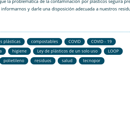
que la problemática de la contaminación por plásticos seguirá pr
 informarnos y darle una disposición adecuada a nuestros residu
s plásticas
compostables
COVID
COVID - 19
a
higiene
Ley de plásticos de un solo uso
LOOP
polietileno
residuos
salud
tecnopor