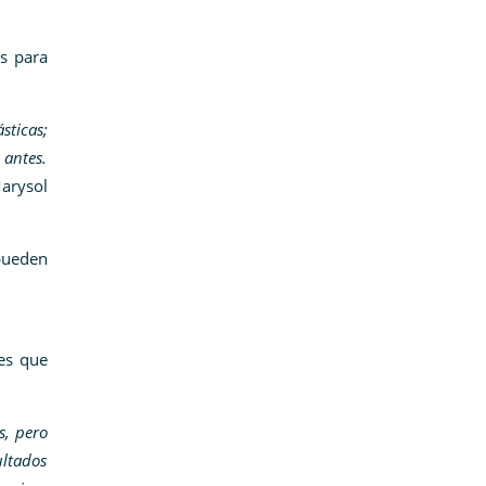
s para
sticas;
 antes.
Marysol
pueden
es que
s, pero
ultados