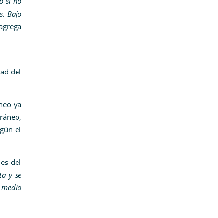
o si no
s. Bajo
grega
tad del
neo ya
rráneo,
egún el
nes del
ta y se
 medio