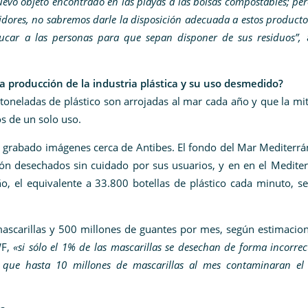
evo objeto encontrado en las playas a las bolsas compostables; per
idores, no sabremos darle la disposición adecuada a estos producto
educar a las personas para que sepan disponer de sus residuos”,
a
 producción de la industria plástica y su uso desmedido?
oneladas de plástico son arrojadas al mar cada año y que la mi
os de un solo uso.
grabado imágenes cerca de Antibes. El fondo del Mar Mediterrá
ión desechados sin cuidado por sus usuarios, y en en el Medite
o, el equivalente a 33.800 botellas de plástico cada minuto, s
 mascarillas y 500 millones de guantes por mes, según estimacio
WF,
«si sólo el 1% de las mascarillas se desechan de forma incorrec
a que hasta 10 millones de mascarillas al mes contaminaran el