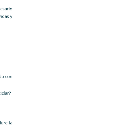
cesario
vidas y
ado con
iclar?
dure la