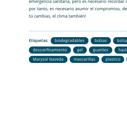
emergencia sanitaria, pero es necesario recordar 
por tanto, es necesario asumir el compromiso, de
tú cambias, el clima también!
Etiquetas:
biodegradables
bolsas
bolsa
desconfinamiento
gel
guantes
hazl
Marysol Naveda
mascarillas
plastico