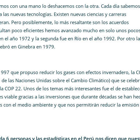
cemos con una mano lo deshacemos con la otra. Cada día sabemo
a las nuevas tecnologías. Existen nuevas ciencias y carreras
ran. Pero posiblemente, lo más resaltante son los acuerdos
esultan poco eficientes hemos avanzado mucho en solo unos pocos
n el año 1972 y la segunda fue en Río en el año 1992. Por otro la
lebró en Ginebra en 1979.
1997 que propuso reducir los gases con efectos invernadero, la 
 de las Naciones Unidas sobre el Cambio Climático) que se celeb
a COP 22. Unos de los temas más interesantes fue el de establec
es viable gracias a las inversiones que durante décadas se han he
es con el medio ambiente y que nos permitirán reducir la emisión
a 6 personas y las estadísticas en el Perú nos dicen que nues