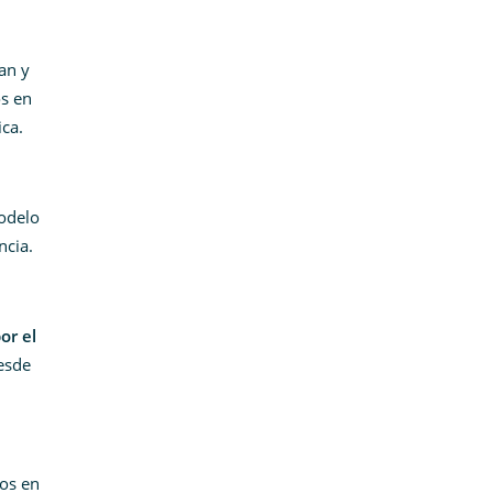
an y
os en
ica.
odelo
ncia.
or el
esde
cos en