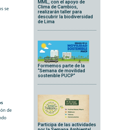
MML, con el apoyo de
Clima de Cambios,
os se
realizarán taller para
descubrir la biodiversidad
de Lima
Formemos parte de la
“Semana de movilidad
sostenible PUCP”
os
ión de
undo
Participa de las actividades
por la Semana Ambiental