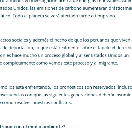
ertirá menos en investigación acerca de energías renovables. Ade
Estados Unidos, las emisiones de carbono aumentarán drásticame
ático. Todo el planeta se verá afectado tarde o temprano.
ectos sociales y además el hecho de que los peruanos que viven
s de deportación, lo que está realmente sobre el tapete el derech
ión es hace mucho un proceso global y al ser Estados Unidos un
ee completamente como vemos este proceso y al migrante.
ómo los está enfrentando, los pronósticos son reservados. Incluso,
nsecuencias con que las siguientes generaciones deberán asumir.
 cómo resolver nuestros conflictos.
ribuir con el medio ambiente?