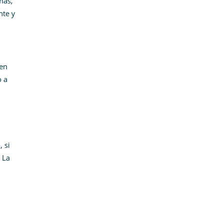
más,
nte y
 en
o a
 si
 La