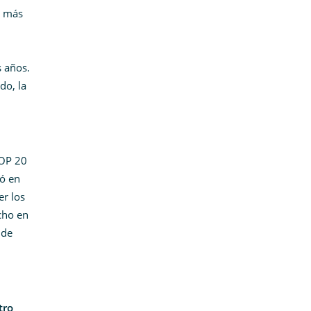
s más
 años.
do, la
COP 20
ró en
er los
cho en
 de
tro