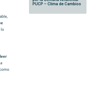
PUCP – Clima de Cambios
able,
ue
 lo
leer
la
r como