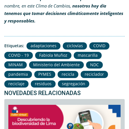
nombre, en este Clima de Cambios,
nosotros hoy día
tenemos que tomar decisiones climáticamente inteligentes
y responsables.
Etiquetas:
adaptaciones
ciclovías
COVID
COVID - 19
Fabiola Muñoz
mascarilla
MINAM
Ministerio del Ambiente
NDC
pandemia
PYMES
recicla
reciclador
reciclaje
residuos
segregación
NOVEDADES RELACIONADAS