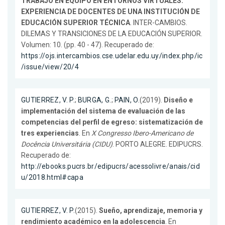
TRABAJO EN EQUIPO EN ENTORNOS VIRTUALES:
EXPERIENCIA DE DOCENTES DE UNA INSTITUCIÓN DE
EDUCACIÓN SUPERIOR TÉCNICA
. INTER-CAMBIOS.
DILEMAS Y TRANSICIONES DE LA EDUCACIÓN SUPERIOR.
Volumen: 10. (pp. 40 - 47). Recuperado de:
https://ojs.intercambios.cse.udelar.edu.uy/index.php/ic
/issue/view/20/4
GUTIERREZ, V. P.
;
BURGA, G.
;
PAIN, O.
(2019).
Diseño e
implementación del sistema de evaluación de las
competencias del perfil de egreso: sistematización de
tres experiencias
. En
X Congresso Ibero-Americano de
Docência Universitária (CIDU)
. PORTO ALEGRE. EDIPUCRS.
Recuperado de:
http://ebooks.pucrs.br/edipucrs/acessolivre/anais/cid
u/2018.html#capa
GUTIERREZ, V. P.
(2015).
Sueño, aprendizaje, memoria y
rendimiento académico en la adolescencia
. En