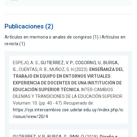
Publicaciones (2)
Artículos en memoria o anales de congreso (1)
|
Artículos en
revista (1)
ESPEJO, A. S.;
GUTIERREZ, V. P.
;
COGORNO, U.
;
BURGA,
G.
; CUENTAS, R. B.; MUÑOZ, G. H.(2023).
ENSEÑANZA DEL
TRABAJO EN EQUIPO EN ENTORNOS VIRTUALES:
EXPERIENCIA DE DOCENTES DE UNA INSTITUCIÓN DE
EDUCACIÓN SUPERIOR TÉCNICA
. INTER-CAMBIOS.
DILEMAS Y TRANSICIONES DE LA EDUCACIÓN SUPERIOR.
Volumen: 10. (pp. 40 - 47). Recuperado de:
https://ojs.intercambios.cse.udelar.edu.uy/index.php/ic
/issue/view/20/4
GUTIERREZ, V. P.
;
BURGA, G.
;
PAIN, O.
(2019).
Diseño e