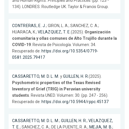
and Human Rights. Principles and Practices
. (pp. 123 -
134). LONDRES. Routledge UK. Taylor & Francis Group.
CONTRERAS, E. J.
; GIRON, L. A.; SANCHEZ, C. A.;
HUARACA, K.;
VELAZQUEZ, T. E.
(2025).
Organización
comunitaria y ollas comunes de Alto Trujillo durante la
COVID-19
. Revista de Psicología. Volumen: 34.
Recuperado de:
https://doi.org/10.5354/0719-
0581.2025.79417
CASSARETTO, M. D. L. M.
y
GUILLEN, H. R.
(2025).
Psychometric properties of the Texas Revised
Inventory of Grief (TRIG) in Peruvian university
students
. Revista UNED. Volumen: 30. (pp. 247 - 256).
Recuperado de:
https://doi.org/10.5944/rppc.45137
CASSARETTO, M. D. L. M.
;
GUILLEN, H. R.
;
VELAZQUEZ,
T. E.
; SANCHEZ, C. A.; DE LA PUENTE, R. A.;
MEJIA, M. B.
;