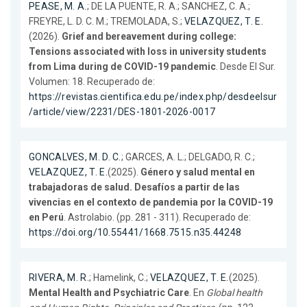
PEASE, M. A.
; DE LA PUENTE, R. A.; SANCHEZ, C. A.;
FREYRE, L. D. C. M.; TREMOLADA, S.;
VELAZQUEZ, T. E.
(2026).
Grief and bereavement during college:
Tensions associated with loss in university students
from Lima during de COVID-19 pandemic
. Desde El Sur.
Volumen: 18. Recuperado de:
https://revistas.cientifica.edu.pe/index.php/desdeelsur
/article/view/2231/DES-1801-2026-0017
GONCALVES, M. D. C.
; GARCES, A. L.; DELGADO, R. C.;
VELAZQUEZ, T. E.
(2025).
Género y salud mental en
trabajadoras de salud. Desafíos a partir de las
vivencias en el contexto de pandemia por la COVID-19
en Perú
. Astrolabio. (pp. 281 - 311). Recuperado de:
https://doi.org/10.55441/1668.7515.n35.44248
RIVERA, M. R.
; Hamelink, C.;
VELAZQUEZ, T. E.
(2025).
Mental Health and Psychiatric Care
. En
Global health