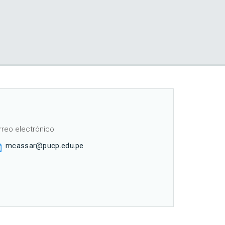
rreo electrónico
mcassar@pucp.edu.pe