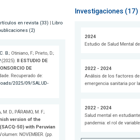
Investigaciones (17)
rtículos en revista (33)
|
Libro
publicaciones (2)
2024
Estudio de Salud Mental d
C. B.
; Otiniano, F.; Prieto, D.;
.
(2025).
II ESTUDIO DE
CONSORCIO DE
2022 - 2024
idade. Recuperado de:
Análisis de los factores de 
ploads/2025/09/SALUD-
emergencia sanitaria por 
2022 - 2024
, M. D.; PÁRAMO, M. F.;
Salud mental en estudiant
nish version of the
pandemia: el rol de variab
e (SACQ-50) with Peruvian
. Volumen: NOVEMBER. (pp.