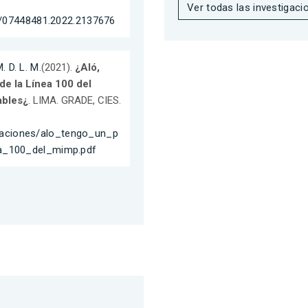
Ver todas las investigaci
0/07448481.2022.2137676
 D. L. M.
(2021).
¿Aló,
de la Línea 100 del
ables¿
. LIMA. GRADE, CIES.
tigaciones/alo_tengo_un_p
a_100_del_mimp.pdf