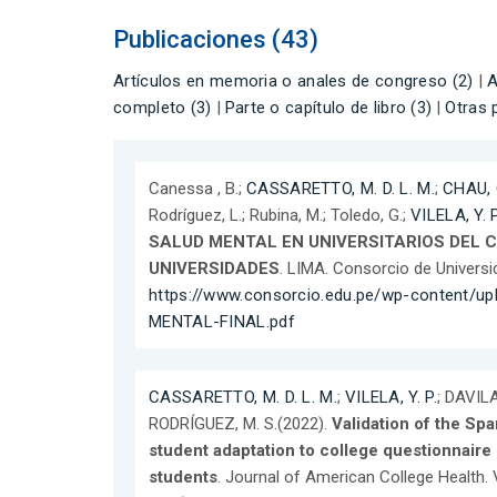
Publicaciones (43)
Artículos en memoria o anales de congreso (2)
|
A
completo (3)
|
Parte o capítulo de libro (3)
|
Otras 
Canessa , B.;
CASSARETTO, M. D. L. M.
;
CHAU, 
Rodríguez, L.; Rubina, M.; Toledo, G.;
VILELA, Y. P
SALUD MENTAL EN UNIVERSITARIOS DEL 
UNIVERSIDADES
. LIMA. Consorcio de Univers
https://www.consorcio.edu.pe/wp-content/u
MENTAL-FINAL.pdf
CASSARETTO, M. D. L. M.
;
VILELA, Y. P.
; DAVILA
RODRÍGUEZ, M. S.(2022).
Validation of the Spa
student adaptation to college questionnair
students
. Journal of American College Health