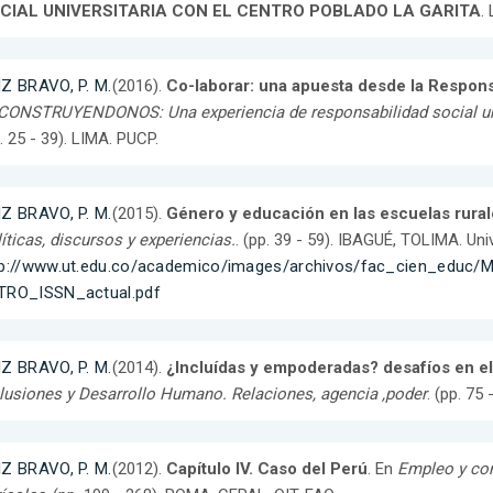
CIAL UNIVERSITARIA CON EL CENTRO POBLADO LA GARITA
.
IZ BRAVO, P. M.
(2016).
Co-laborar: una apuesta desde la Responsa
ONSTRUYENDONOS: Una experiencia de responsabilidad social unive
. 25 - 39). LIMA. PUCP.
IZ BRAVO, P. M.
(2015).
Género y educación en las escuelas rural
íticas, discursos y experiencias.
. (pp. 39 - 59). IBAGUÉ, TOLIMA. Un
tp://www.ut.edu.co/academico/images/archivos/fac_cien_edu
TRO_ISSN_actual.pdf
IZ BRAVO, P. M.
(2014).
¿Incluídas y empoderadas? desafíos en el 
lusiones y Desarrollo Humano. Relaciones, agencia ,poder
. (pp. 75
IZ BRAVO, P. M.
(2012).
Capítulo IV. Caso del Perú
. En
Empleo y con