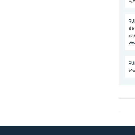
agr
RU
de 
est
ww
RU
Rur