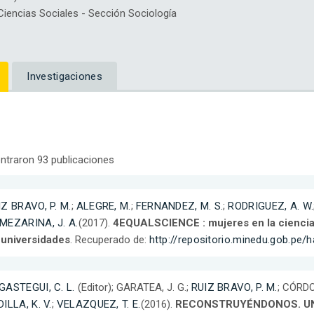
encias Sociales - Sección Sociología
Investigaciones
ntraron 93 publicaciones
IZ BRAVO, P. M.
;
ALEGRE, M.
;
FERNANDEZ, M. S.
;
RODRIGUEZ, A. W.
MEZARINA, J. A.
(2017).
4EQUALSCIENCE : mujeres en la ciencia 
 universidades
. Recuperado de:
http://repositorio.minedu.gob.pe
GASTEGUI, C. L.
(Editor); GARATEA, J. G.;
RUIZ BRAVO, P. M.
; CÓRDO
ILLA, K. V.
;
VELAZQUEZ, T. E.
(2016).
RECONSTRUYÉNDONOS. UN