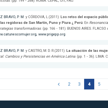
ícolas
. (pp. 199 - 268). ROMA. CEPAL, OIT, FAO.
IZ BRAVO, P. M.
y CÓRDOVA, L.(2011).
Los retos del espacio públic
las regidoras de San Martín, Puno y Piura ¿ Perú
. En
Resonancias
rategias transformadoras
. (pp. 166 - 181). BUENOS AIRES. FLACSO
w.catunescomujer.org, www.prigepp.org
IZ BRAVO, P. M.
y CASTRO, M. D. R.(2011).
La situación de las muje
al: Cambios y Persistencias en América Latina
. (pp. 1 - 36). LIMA. 
2
3
4
5