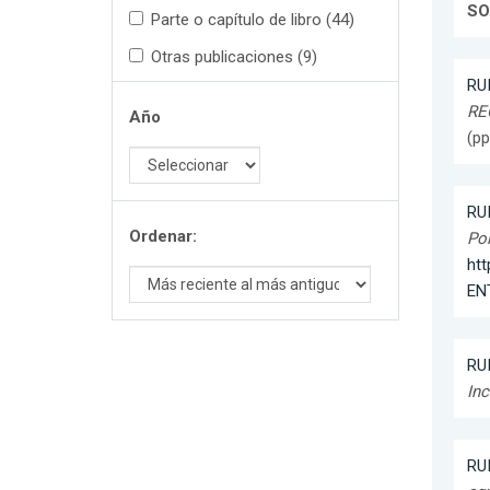
SO
Parte o capítulo de libro (44)
Otras publicaciones (9)
RU
REC
Año
(pp
RU
Ordenar:
Pol
ht
EN
RU
Inc
RU