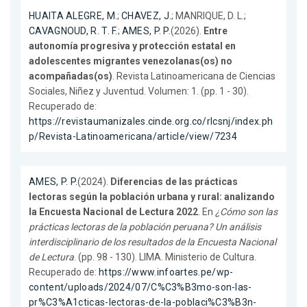
HUAITA ALEGRE, M.
;
CHAVEZ, J.
; MANRIQUE, D. L.;
CAVAGNOUD, R. T. F.
;
AMES, P. P.
(2026).
Entre
autonomía progresiva y protección estatal en
adolescentes migrantes venezolanas(os) no
acompañadas(os)
. Revista Latinoamericana de Ciencias
Sociales, Niñez y Juventud. Volumen: 1. (pp. 1 - 30).
Recuperado de:
https://revistaumanizales.cinde.org.co/rlcsnj/index.ph
p/Revista-Latinoamericana/article/view/7234
AMES, P. P.
(2024).
Diferencias de las prácticas
lectoras según la población urbana y rural: analizando
la Encuesta Nacional de Lectura 2022
. En
¿Cómo son las
prácticas lectoras de la población peruana? Un análisis
interdisciplinario de los resultados de la Encuesta Nacional
de Lectura
. (pp. 98 - 130). LIMA. Ministerio de Cultura.
Recuperado de:
https://www.infoartes.pe/wp-
content/uploads/2024/07/C%C3%B3mo-son-las-
pr%C3%A1cticas-lectoras-de-la-poblaci%C3%B3n-