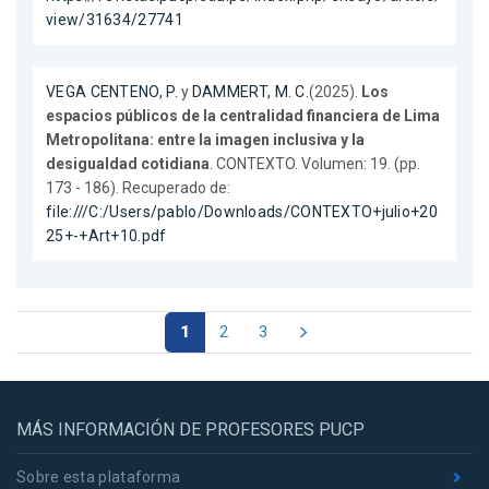
view/31634/27741
VEGA CENTENO, P.
y
DAMMERT, M. C.
(2025).
Los
espacios públicos de la centralidad financiera de Lima
Metropolitana: entre la imagen inclusiva y la
desigualdad cotidiana
. CONTEXTO. Volumen: 19. (pp.
173 - 186). Recuperado de:
file:///C:/Users/pablo/Downloads/CONTEXTO+julio+20
25+-+Art+10.pdf
1
2
3
MÁS INFORMACIÓN DE PROFESORES PUCP
Sobre esta plataforma