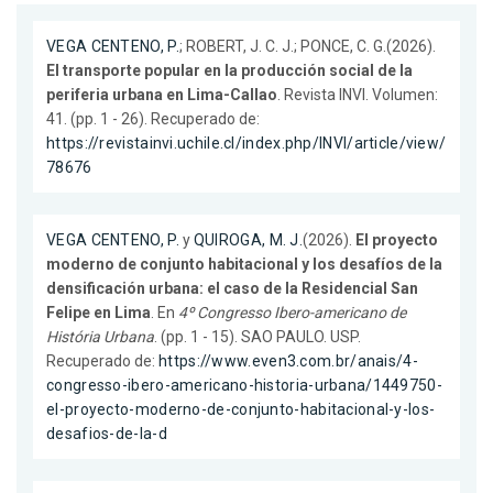
VEGA CENTENO, P.
; ROBERT, J. C. J.; PONCE, C. G.(2026).
El transporte popular en la producción social de la
periferia urbana en Lima-Callao
. Revista INVI. Volumen:
41. (pp. 1 - 26). Recuperado de:
https://revistainvi.uchile.cl/index.php/INVI/article/view/
78676
VEGA CENTENO, P.
y
QUIROGA, M. J.
(2026).
El proyecto
moderno de conjunto habitacional y los desafíos de la
densificación urbana: el caso de la Residencial San
Felipe en Lima
. En
4º Congresso Ibero-americano de
História Urbana
. (pp. 1 - 15). SAO PAULO. USP.
Recuperado de:
https://www.even3.com.br/anais/4-
congresso-ibero-americano-historia-urbana/1449750-
el-proyecto-moderno-de-conjunto-habitacional-y-los-
desafios-de-la-d