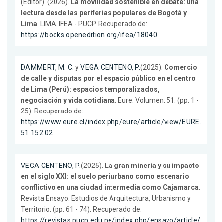
(Editor). (2026).
La movilidad sostenible en debate: una
lectura desde las periferias populares de Bogotá y
Lima
. LIMA. IFEA - PUCP. Recuperado de:
https://books.openedition.org/ifea/18040
DAMMERT, M. C.
y
VEGA CENTENO, P.
(2025).
Comercio
de calle y disputas por el espacio público en el centro
de Lima (Perú): espacios temporalizados,
negociación y vida cotidiana
. Eure. Volumen: 51. (pp. 1 -
25). Recuperado de:
https://www.eure.cl/index.php/eure/article/view/EURE.
51.152.02
VEGA CENTENO, P.
(2025).
La gran minería y su impacto
en el siglo XXI: el suelo periurbano como escenario
conflictivo en una ciudad intermedia como Cajamarca
.
Revista Ensayo. Estudios de Arquitectura, Urbanismo y
Territorio. (pp. 61 - 74). Recuperado de:
https://revistas.pucp.edu.pe/index.php/ensayo/article/