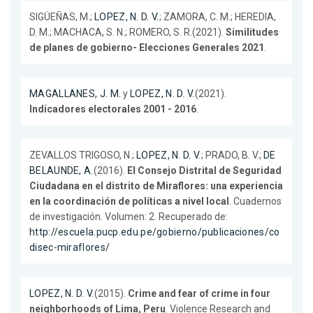
SIGÜEÑAS, M.;
LOPEZ, N. D. V.
; ZAMORA, C. M.; HEREDIA,
D. M.; MACHACA, S. N.; ROMERO, S. R.(2021).
Similitudes
de planes de gobierno- Elecciones Generales 2021
.
MAGALLANES, J. M.
y
LOPEZ, N. D. V.
(2021).
Indicadores electorales 2001 - 2016
.
ZEVALLOS TRIGOSO, N.;
LOPEZ, N. D. V.
; PRADO, B. V.;
DE
BELAUNDE, A.
(2016).
El Consejo Distrital de Seguridad
Ciudadana en el distrito de Miraflores: una experiencia
en la coordinación de políticas a nivel local
. Cuadernos
de investigación. Volumen: 2. Recuperado de:
http://escuela.pucp.edu.pe/gobierno/publicaciones/co
disec-miraflores/
LOPEZ, N. D. V.
(2015).
Crime and fear of crime in four
neighborhoods of Lima, Peru
. Violence Research and