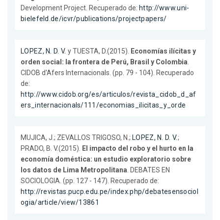
Development Project. Recuperado de:
http://www.uni-
bielefeld.de/icvr/publications/projectpapers/
LOPEZ, N. D. V.
y TUESTA, D.(2015).
Economías ilícitas y
orden social: la frontera de Perú, Brasil y Colombia
.
CIDOB d'Afers Internacionals. (pp. 79 - 104). Recuperado
de:
http://www.cidob.org/es/articulos/revista_cidob_d_af
ers_internacionals/111/economias_ilicitas_y_orde
MUJICA, J.; ZEVALLOS TRIGOSO, N.;
LOPEZ, N. D. V.
;
PRADO, B. V.(2015).
El impacto del robo y el hurto en la
economía doméstica: un estudio exploratorio sobre
los datos de Lima Metropolitana
. DEBATES EN
SOCIOLOGIA. (pp. 127 - 147). Recuperado de:
http://revistas.pucp.edu.pe/index.php/debatesensociol
ogia/article/view/13861