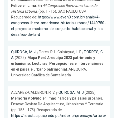
Felipe en Lima
. En
4º Congresso Ibero-americano de
História Urbana
. (pp. 1 - 15). SAO PAULO. USP.
Recuperado de:
https://www.even3.com.br/anais/4-
congresso-ibero-americano-historia-urbana/1449750-
el-proyecto-moderno-de-conjunto-habitacional-y-los-
desafios-de-la-d
QUIROGA, M. J.
; Flores, R. I.; Calatayud, L. E.;
TORRES, C.
A.
(2025).
Mapa Perú Arequipa 2023 patrimonio y
urbanismo. Lecturas, Percepciones e intervenciones
en el paisaje urbano patrimonial
. AREQUIPA.
Universidad Católica de Santa María.
ALVAREZ-CALDERON, R. V. y
QUIROGA, M. J.
(2025).
Memoria y olvido en imaginarios y paisajes urbanos
.
Ensayo: Revista De Arquitectura, Urbanismo Y Territorio.
(pp. 155 - 175). Recuperado de:
https://revistas.pucp.edu.pe/index.php/ensayo/article/