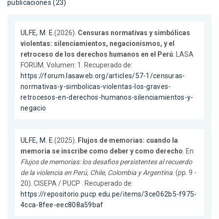
publicaciones (23)
ULFE, M. E.
(2026).
Censuras normativas y simbólicas
violentas: silenciamientos, negacionismos, y el
retroceso de los derechos humanos en el Perú
. LASA
FORUM. Volumen: 1. Recuperado de:
https://forum.lasaweb.org/articles/57-1/censuras-
normativas-y-simbolicas-violentas-los-graves-
retrocesos-en-derechos-humanos-silenciamientos-y-
negacio
ULFE, M. E.
(2025).
Flujos de memorias: cuando la
memoria se inscribe como deber y como derecho
. En
Flujos de memorias: los desafios persistentes al recuerdo
de la violencia en Perú, Chile, Colombia y Argentina
. (pp. 9 -
20). CISEPA / PUCP . Recuperado de:
https://repositorio.pucp.edu.pe/items/3ce062b5-f975-
4cca-8fee-eec808a59baf