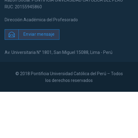
Razón Social: PONTIFICIA UNIVERSIDAD CATOLICA DEL PERU
RUC: 20155945860
Dirección Académica del Profesorado
Enviar mensaje
Av. Universitaria N° 1801, San Miguel 15088, Lima - Perú
© 2018 Pontificia Universidad Católica del Perú – Todos
los derechos reservados