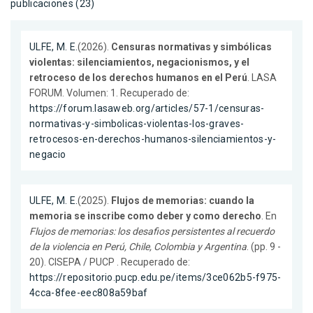
publicaciones (23)
ULFE, M. E.
(2026).
Censuras normativas y simbólicas
violentas: silenciamientos, negacionismos, y el
retroceso de los derechos humanos en el Perú
. LASA
FORUM. Volumen: 1. Recuperado de:
https://forum.lasaweb.org/articles/57-1/censuras-
normativas-y-simbolicas-violentas-los-graves-
retrocesos-en-derechos-humanos-silenciamientos-y-
negacio
ULFE, M. E.
(2025).
Flujos de memorias: cuando la
memoria se inscribe como deber y como derecho
. En
Flujos de memorias: los desafios persistentes al recuerdo
de la violencia en Perú, Chile, Colombia y Argentina
. (pp. 9 -
20). CISEPA / PUCP . Recuperado de:
https://repositorio.pucp.edu.pe/items/3ce062b5-f975-
4cca-8fee-eec808a59baf