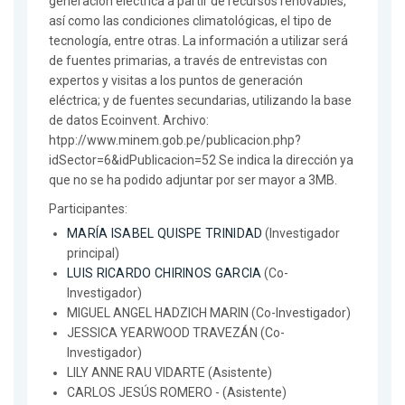
generación eléctrica a partir de recursos renovables,
así como las condiciones climatológicas, el tipo de
tecnología, entre otras. La información a utilizar será
de fuentes primarias, a través de entrevistas con
expertos y visitas a los puntos de generación
eléctrica; y de fuentes secundarias, utilizando la base
de datos Ecoinvent. Archivo:
htpp://www.minem.gob.pe/publicacion.php?
idSector=6&idPublicacion=52 Se indica la dirección ya
que no se ha podido adjuntar por ser mayor a 3MB.
Participantes:
MARÍA ISABEL QUISPE TRINIDAD
(Investigador
principal)
LUIS RICARDO CHIRINOS GARCIA
(Co-
Investigador)
MIGUEL ANGEL HADZICH MARIN (Co-Investigador)
JESSICA YEARWOOD TRAVEZÁN (Co-
Investigador)
LILY ANNE RAU VIDARTE (Asistente)
CARLOS JESÚS ROMERO - (Asistente)