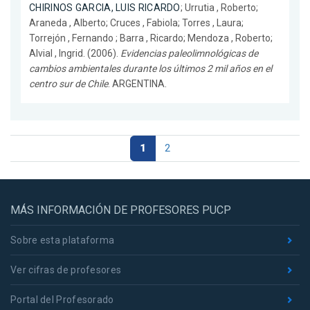
CHIRINOS GARCIA, LUIS RICARDO
; Urrutia , Roberto;
Araneda , Alberto; Cruces , Fabiola; Torres , Laura;
Torrejón , Fernando ; Barra , Ricardo; Mendoza , Roberto;
Alvial , Ingrid. (2006).
Evidencias paleolimnológicas de
cambios ambientales durante los últimos 2 mil años en el
centro sur de Chile
. ARGENTINA.
1
2
MÁS INFORMACIÓN DE PROFESORES PUCP
Sobre esta plataforma
Ver cifras de profesores
Portal del Profesorado