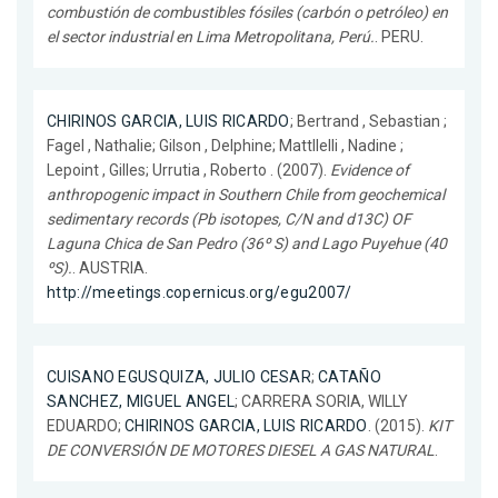
combustión de combustibles fósiles (carbón o petróleo) en
el sector industrial en Lima Metropolitana, Perú.
. PERU.
CHIRINOS GARCIA, LUIS RICARDO
; Bertrand , Sebastian ;
Fagel , Nathalie; Gilson , Delphine; Mattllelli , Nadine ;
Lepoint , Gilles; Urrutia , Roberto . (2007).
Evidence of
anthropogenic impact in Southern Chile from geochemical
sedimentary records (Pb isotopes, C/N and d13C) OF
Laguna Chica de San Pedro (36º S) and Lago Puyehue (40
ºS).
. AUSTRIA.
http://meetings.copernicus.org/egu2007/
CUISANO EGUSQUIZA, JULIO CESAR
;
CATAÑO
SANCHEZ, MIGUEL ANGEL
; CARRERA SORIA, WILLY
EDUARDO;
CHIRINOS GARCIA, LUIS RICARDO
. (2015).
KIT
DE CONVERSIÓN DE MOTORES DIESEL A GAS NATURAL
.