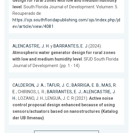
design for rural zones with low and medium humidity
level
. South Florida Journal of Development. Volumen: 5.
Recuperado de:
https://ojs.southfloridapublishing.com/ojs/index.php/jd
ev/article/view/4081
ALENCASTRE, J. H.
y
BARRANTES, E. J.
(2024).
Atmospheric water generator design for rural zones
with low and medium humidity level
. SFJD South Florida
Journal of Development. (pp. 1 - 14).
CALDERON, J. A.
;
TAFUR, J. C.
;
BARRIGA, E. B.
;
MAS, R.
E.
; CHIRINOS, L. R.;
BARRANTES, E. J.
;
ALENCASTRE, J.
H.
; LOZANO, J. H.; LENGUA, J. C. R.(2021).
Active noise
control proposal design enhanced because of using
sensors/actuators based on nanostructures (Katalog
der UB Ilmenau)
.