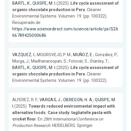
BARTL, K.
;
QUISPE, M. I.
(2025).
Life cycle assessment of
organic chocolate production in Peru
. Cleaner
Environmental Systems. Volumen: 19. (pp. 100322).
Recuperado de:
https://www.sciencedirect.com/science/article/pii/S26
66789425000686
VAZQUEZ, I.
; MOGROVEJO, P. M.;
MUÑOZ, E.
; González, P.;
Murga, J.; Madhanaroopan, S.; Fotovat, S.; Stanley, T.;
BARTL, K.
;
QUISPE, M. I.
(2025).
Life cycle assessment of
organic chocolate production in Peru
. Cleaner
Environmental Systems. Volumen: 19. (pp. 100322).
ALFEREZ, R. F.;
VARGAS, J.
;
OBREGON, H. A.
;
QUISPE, M.
I.
(2025).
Towards reduced environmental impact with
alternative foods. Case study: tagliatelle pasta with
cricket flour
. En
28th International Conference on
Production Research
. HEIDELBERG. Springer.