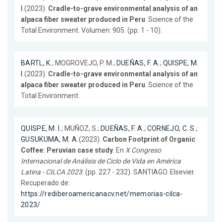
I.
(2023).
Cradle-to-grave environmental analysis of an
alpaca fiber sweater produced in Peru
. Science of the
Total Environment. Volumen: 905. (pp. 1 - 10).
BARTL, K.
; MOGROVEJO, P. M.;
DUEÑAS, F. A.
;
QUISPE, M.
I.
(2023).
Cradle-to-grave environmental analysis of an
alpaca fiber sweater produced in Peru
. Science of the
Total Environment.
QUISPE, M. I.
; MUÑOZ, S.;
DUEÑAS, F. A.
;
CORNEJO, C. S.
;
GUSUKUMA, M. A.
(2023).
Carbon Footprint of Organic
Coffee: Peruvian case study
. En
X Congreso
Internacional de Análisis de Ciclo de Vida en América
Latina - CILCA 2023
. (pp. 227 - 232). SANTIAGO. Elsevier.
Recuperado de:
https://rediberoamericanacv.net/memorias-cilca-
2023/