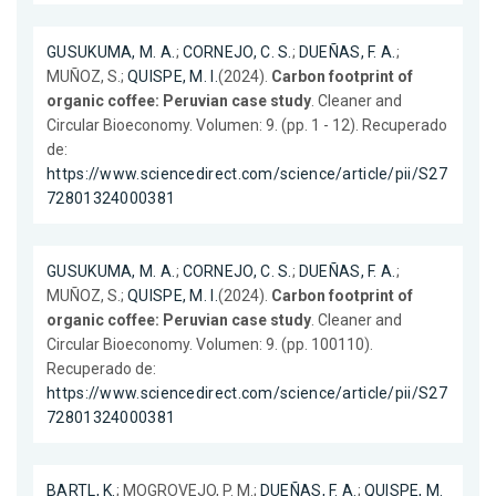
GUSUKUMA, M. A.
;
CORNEJO, C. S.
;
DUEÑAS, F. A.
;
MUÑOZ, S.;
QUISPE, M. I.
(2024).
Carbon footprint of
organic coffee: Peruvian case study
. Cleaner and
Circular Bioeconomy. Volumen: 9. (pp. 1 - 12). Recuperado
de:
https://www.sciencedirect.com/science/article/pii/S27
72801324000381
GUSUKUMA, M. A.
;
CORNEJO, C. S.
;
DUEÑAS, F. A.
;
MUÑOZ, S.;
QUISPE, M. I.
(2024).
Carbon footprint of
organic coffee: Peruvian case study
. Cleaner and
Circular Bioeconomy. Volumen: 9. (pp. 100110).
Recuperado de:
https://www.sciencedirect.com/science/article/pii/S27
72801324000381
BARTL, K.
; MOGROVEJO, P. M.;
DUEÑAS, F. A.
;
QUISPE, M.