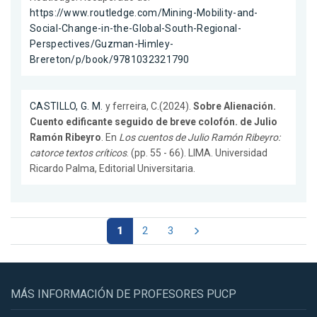
https://www.routledge.com/Mining-Mobility-and-
Social-Change-in-the-Global-South-Regional-
Perspectives/Guzman-Himley-
Brereton/p/book/9781032321790
CASTILLO, G. M.
y ferreira, C.(2024).
Sobre Alienación.
Cuento edificante seguido de breve colofón. de Julio
Ramón Ribeyro
. En
Los cuentos de Julio Ramón Ribeyro:
catorce textos críticos
. (pp. 55 - 66). LIMA. Universidad
Ricardo Palma, Editorial Universitaria.
1
2
3
MÁS INFORMACIÓN DE PROFESORES PUCP