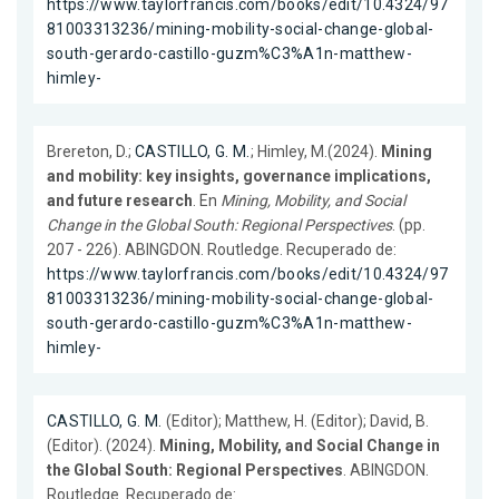
https://www.taylorfrancis.com/books/edit/10.4324/97
81003313236/mining-mobility-social-change-global-
south-gerardo-castillo-guzm%C3%A1n-matthew-
himley-
Brereton, D.;
CASTILLO, G. M.
; Himley, M.(2024).
Mining
and mobility: key insights, governance implications,
and future research
. En
Mining, Mobility, and Social
Change in the Global South: Regional Perspectives
. (pp.
207 - 226). ABINGDON. Routledge. Recuperado de:
https://www.taylorfrancis.com/books/edit/10.4324/97
81003313236/mining-mobility-social-change-global-
south-gerardo-castillo-guzm%C3%A1n-matthew-
himley-
CASTILLO, G. M.
(Editor); Matthew, H. (Editor); David, B.
(Editor). (2024).
Mining, Mobility, and Social Change in
the Global South: Regional Perspectives
. ABINGDON.
Routledge. Recuperado de: