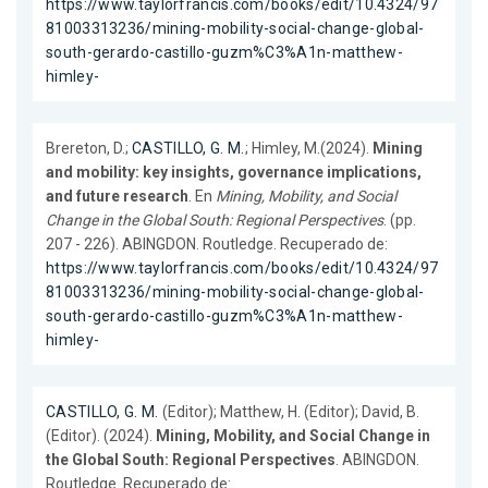
https://www.taylorfrancis.com/books/edit/10.4324/97
81003313236/mining-mobility-social-change-global-
south-gerardo-castillo-guzm%C3%A1n-matthew-
himley-
Brereton, D.;
CASTILLO, G. M.
; Himley, M.(2024).
Mining
and mobility: key insights, governance implications,
and future research
. En
Mining, Mobility, and Social
Change in the Global South: Regional Perspectives
. (pp.
207 - 226). ABINGDON. Routledge. Recuperado de:
https://www.taylorfrancis.com/books/edit/10.4324/97
81003313236/mining-mobility-social-change-global-
south-gerardo-castillo-guzm%C3%A1n-matthew-
himley-
CASTILLO, G. M.
(Editor); Matthew, H. (Editor); David, B.
(Editor). (2024).
Mining, Mobility, and Social Change in
the Global South: Regional Perspectives
. ABINGDON.
Routledge. Recuperado de: