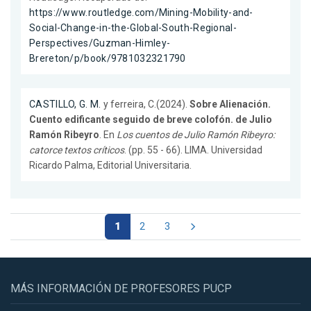
https://www.routledge.com/Mining-Mobility-and-
Social-Change-in-the-Global-South-Regional-
Perspectives/Guzman-Himley-
Brereton/p/book/9781032321790
CASTILLO, G. M.
y ferreira, C.(2024).
Sobre Alienación.
Cuento edificante seguido de breve colofón. de Julio
Ramón Ribeyro
. En
Los cuentos de Julio Ramón Ribeyro:
catorce textos críticos
. (pp. 55 - 66). LIMA. Universidad
Ricardo Palma, Editorial Universitaria.
1
2
3
MÁS INFORMACIÓN DE PROFESORES PUCP