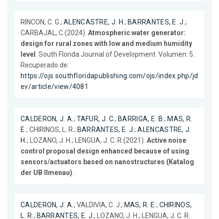
RINCON, C. G.;
ALENCASTRE, J. H.
;
BARRANTES, E. J.
;
CARBAJAL, C.(2024).
Atmospheric water generator:
design for rural zones with low and medium humidity
level
. South Florida Journal of Development. Volumen: 5.
Recuperado de:
https://ojs.southfloridapublishing.com/ojs/index.php/jd
ev/article/view/4081
CALDERON, J. A.
;
TAFUR, J. C.
;
BARRIGA, E. B.
;
MAS, R.
E.
; CHIRINOS, L. R.;
BARRANTES, E. J.
;
ALENCASTRE, J.
H.
; LOZANO, J. H.; LENGUA, J. C. R.(2021).
Active noise
control proposal design enhanced because of using
sensors/actuators based on nanostructures (Katalog
der UB Ilmenau)
.
CALDERON, J. A.
; VALDIVIA, C. J.;
MAS, R. E.
;
CHIRINOS,
L. R.
;
BARRANTES, E. J.
; LOZANO, J. H.; LENGUA, J. C. R.