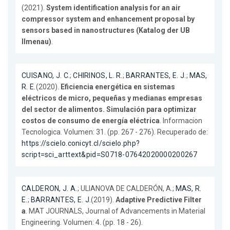
(2021).
System identification analysis for an air
compressor system and enhancement proposal by
sensors based in nanostructures (Katalog der UB
Ilmenau)
.
CUISANO, J. C.
;
CHIRINOS, L. R.
;
BARRANTES, E. J.
;
MAS,
R. E.
(2020).
Eficiencia energética en sistemas
eléctricos de micro, pequeñas y medianas empresas
del sector de alimentos. Simulación para optimizar
costos de consumo de energía eléctrica
. Informacion
Tecnologica. Volumen: 31. (pp. 267 - 276). Recuperado de:
https://scielo.conicyt.cl/scielo.php?
script=sci_arttext&pid=S0718-07642020000200267
CALDERON, J. A.
; ULIANOVA DE CALDERÓN, A.;
MAS, R.
E.
;
BARRANTES, E. J.
(2019).
Adaptive Predictive Filter
a
. MAT JOURNALS, Journal of Advancements in Material
Engineering. Volumen: 4. (pp. 18 - 26).