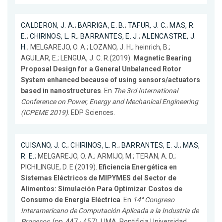
CALDERON, J. A.
;
BARRIGA, E. B.
;
TAFUR, J. C.
;
MAS, R.
E.
;
CHIRINOS, L. R.
;
BARRANTES, E. J.
;
ALENCASTRE, J.
H.
; MELGAREJO, O. A.; LOZANO, J. H.; heinrich, B.;
AGUILAR, E.; LENGUA, J. C. R.(2019).
Magnetic Bearing
Proposal Design for a General Unbalanced Rotor
System enhanced because of using sensors/actuators
based in nanostructures
. En
The 3rd International
Conference on Power, Energy and Mechanical Engineering
(ICPEME 2019)
. EDP Sciences.
CUISANO, J. C.
;
CHIRINOS, L. R.
;
BARRANTES, E. J.
;
MAS,
R. E.
; MELGAREJO, O. A.; ARMIJO, M.; TERAN, A. D.;
PICHILINGUE, D. E.(2019).
Eficiencia Energética en
Sistemas Eléctricos de MIPYMES del Sector de
Alimentos: Simulación Para Optimizar Costos de
Consumo de Energía Eléctrica
. En
14° Congreso
Interamericano de Computación Aplicada a la Industria de
Procesos
. (pp. 447 - 457). LIMA. Pontificia Universidad