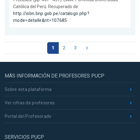
Católica del Perú. Recuperado de:
http://isbn.bnp.gob.pe/catalogo.php?
mode=detalle&nt=107685
1
2
3
MÁS INFORMACIÓN DE PROFESORES PUCP
Sobre esta plataforma
Ver cifras de profesores
Portal del Profesorado
SERVICIOS PUCP