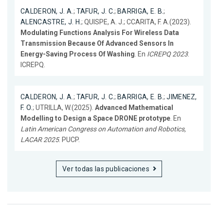
CALDERON, J. A.
;
TAFUR, J. C.
;
BARRIGA, E. B.
;
ALENCASTRE, J. H.
; QUISPE, A. J.; CCARITA, F. A.(2023).
Modulating Functions Analysis For Wireless Data
Transmission Because Of Advanced Sensors In
Energy-Saving Process Of Washing
. En
ICREPQ 2023
.
ICREPQ.
CALDERON, J. A.
;
TAFUR, J. C.
;
BARRIGA, E. B.
;
JIMENEZ,
F. O.
; UTRILLA, W.(2025).
Advanced Mathematical
Modelling to Design a Space DRONE prototype
. En
Latin American Congress on Automation and Robotics,
LACAR 2025
. PUCP.
Ver todas las publicaciones