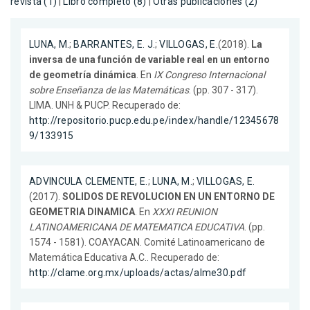
revista (1)
|
Libro completo (8)
|
Otras publicaciones (2)
LUNA, M.
;
BARRANTES, E. J.
;
VILLOGAS, E.
(2018).
La
inversa de una función de variable real en un entorno
de geometría dinámica
. En
IX Congreso Internacional
sobre Enseñanza de las Matemáticas
. (pp. 307 - 317).
LIMA. UNH & PUCP. Recuperado de:
http://repositorio.pucp.edu.pe/index/handle/12345678
9/133915
ADVINCULA CLEMENTE, E.
;
LUNA, M.
;
VILLOGAS, E.
(2017).
SOLIDOS DE REVOLUCION EN UN ENTORNO DE
GEOMETRIA DINAMICA
. En
XXXI REUNION
LATINOAMERICANA DE MATEMATICA EDUCATIVA
. (pp.
1574 - 1581). COAYACAN. Comité Latinoamericano de
Matemática Educativa A.C.. Recuperado de:
http://clame.org.mx/uploads/actas/alme30.pdf