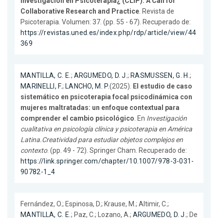
Investigación en Psicoterapia¿ (CLIP). A Call for
Collaborative Research and Practice
. Revista de
Psicoterapia. Volumen: 37. (pp. 55 - 67). Recuperado de:
https://revistas.uned.es/index.php/rdp/article/view/44
369
MANTILLA, C. E.
;
ARGUMEDO, D. J.
;
RASMUSSEN, G. H.
;
MARINELLI, F.
;
LANCHO, M. P.
(2025).
El estudio de caso
sistemático en psicoterapia focal psicodinámica con
mujeres maltratadas: un enfoque contextual para
comprender el cambio psicológico
. En
Investigación
cualitativa en psicología clínica y psicoterapia en América
Latina.Creatividad para estudiar objetos complejos en
contexto
. (pp. 49 - 72). Springer Cham. Recuperado de:
https://link.springer.com/chapter/10.1007/978-3-031-
90782-1_4
Fernández, O.; Espinosa, D.; Krause, M.; Altimir, C.;
MANTILLA, C. E.
; Paz, C.; Lozano, A.;
ARGUMEDO, D. J.
; De