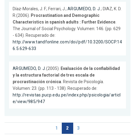
Díaz-Morales, J. F.; Ferrari, J.;
ARGUMEDO, D. J.
; DIAZ, K. D.
R.(2006).
Procrastination and Demographic
Characteristics in spanish adults : Further Evidence
.
The Journal of Social Psychology. Volumen: 146. (pp. 629
- 634). Recuperado de:
http://www.tandfonline.com/doi/pdf/10.3200/SOCP.14
6.5.629-633
ARGUMEDO, D. J.
(2005).
Evaluación de la confiabilidad
y la estructura factorial de tres escala de
procrastinación crónica
. Revista de Psicología.
Volumen: 23. (pp. 113 - 138). Recuperado de:
http://revistas.pucp.edu.pe/index.php/psicologia/articl
e/view/985/947
1
2
3