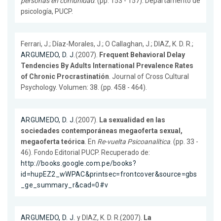
personas en comunidad
. (pp. 153 - 157). Departamento de
psicología, PUCP.
Ferrari, J.; Díaz-Morales, J.; O Callaghan, J.; DIAZ, K. D. R.;
ARGUMEDO, D. J.
(2007).
Frequent Behavioral Delay
Tendencies By Adults International Prevalence Rates
of Chronic Procrastinatión
. Journal of Cross Cultural
Psychology. Volumen: 38. (pp. 458 - 464).
ARGUMEDO, D. J.
(2007).
La sexualidad en las
sociedades contemporáneas megaoferta sexual,
megaoferta teórica
. En
Re-vuelta Psicoanalítica
. (pp. 33 -
46). Fondo Editorial PUCP. Recuperado de:
http://books.google.com.pe/books?
id=hupEZ2_wWPAC&printsec=frontcover&source=gbs
_ge_summary_r&cad=0#v
ARGUMEDO, D. J.
y DIAZ, K. D. R.(2007).
La