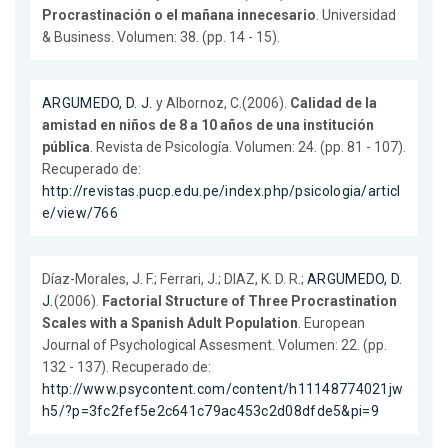
Procrastinación o el mañana innecesario
. Universidad
& Business. Volumen: 38. (pp. 14 - 15).
ARGUMEDO, D. J.
y Albornoz, C.(2006).
Calidad de la
amistad en niños de 8 a 10 años de una institución
pública
. Revista de Psicología. Volumen: 24. (pp. 81 - 107).
Recuperado de:
http://revistas.pucp.edu.pe/index.php/psicologia/articl
e/view/766
Díaz-Morales, J. F.; Ferrari, J.; DIAZ, K. D. R.;
ARGUMEDO, D.
J.
(2006).
Factorial Structure of Three Procrastination
Scales with a Spanish Adult Population
. European
Journal of Psychological Assesment. Volumen: 22. (pp.
132 - 137). Recuperado de:
http://www.psycontent.com/content/h11148774021jw
h5/?p=3fc2fef5e2c641c79ac453c2d08dfde5&pi=9