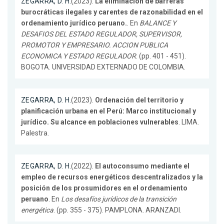
ZEGARRA, D. H.
(2023).
La eliminación de barreras
burocráticas ilegales y carentes de razonabilidad en el
ordenamiento jurídico peruano.
. En
BALANCE Y
DESAFIOS DEL ESTADO REGULADOR, SUPERVISOR,
PROMOTOR Y EMPRESARIO. ACCION PUBLICA
ECONOMICA Y ESTADO REGULADOR
. (pp. 401 - 451).
BOGOTA. UNIVERSIDAD EXTERNADO DE COLOMBIA.
ZEGARRA, D. H.
(2023).
Ordenación del territorio y
planificación urbana en el Perú: Marco institucional y
jurídico. Su alcance en poblaciones vulnerables
. LIMA.
Palestra.
ZEGARRA, D. H.
(2022).
El autoconsumo mediante el
empleo de recursos energéticos descentralizados y la
posición de los prosumidores en el ordenamiento
peruano
. En
Los desafíos jurídicos de la transición
energética
. (pp. 355 - 375). PAMPLONA. ARANZADI.