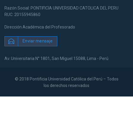
Razón Social: PONTIFICIA UNIVERSIDAD CATOLICA DEL PERU
RUC: 20155945860
Dirección Académica del Profesorado
Enviar mensaje
Av. Universitaria N° 1801, San Miguel 15088, Lima - Perú
© 2018 Pontificia Universidad Católica del Perú – Todos
los derechos reservados