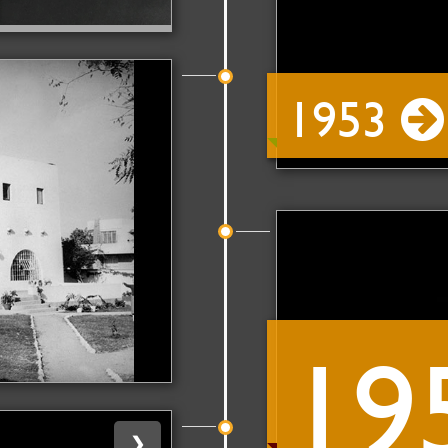
1953
19
❯