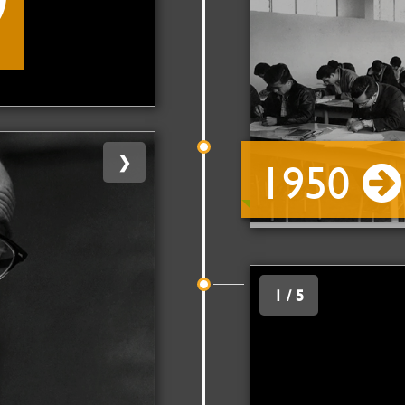
❯
1950
1 / 5