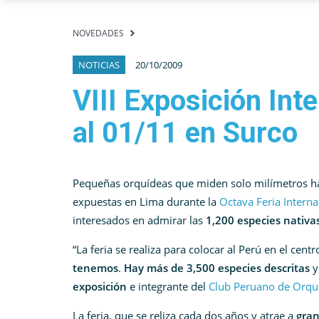
NOVEDADES
NOTICIAS
20/10/2009
VIII Exposición Int
al 01/11 en Surco
Pequeñas orquídeas que miden solo milímetros ha
expuestas en Lima durante la
Octava Feria Intern
interesados en admirar las
1,200 especies nativa
“La feria se realiza para colocar al Perú en el cen
tenemos
.
Hay más de 3,500 especies descritas
y
exposición
e integrante del
Club Peruano de Orqu
La feria, que se reliza cada dos años y atrae a
gran