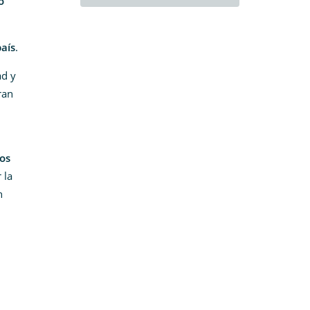
o
país
.
ad y
ran
os
 la
n