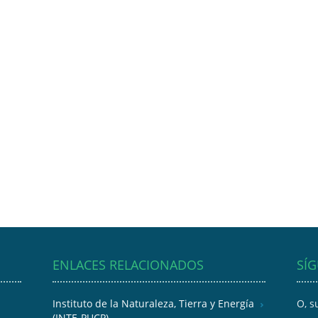
ENLACES RELACIONADOS
SÍ
Instituto de la Naturaleza, Tierra y Energía
O, s
(INTE-PUCP)