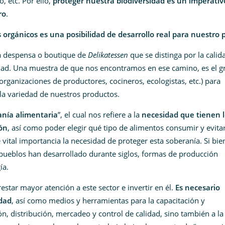
, etc. Por ello,
proteger nuestra biodiversidad es un imperativ
ro
.
orgánicos es una posibilidad de desarrollo real para nuestro 
 despensa o boutique de
Delikatessen
que se distinga por la calid
dad. Una muestra de que nos encontramos en ese camino, es el g
(organizaciones de productores, cocineros, ecologistas, etc.) para
la variedad de nuestros productos.
anía alimentaria
”, el cual nos refiere a la
necesidad que tienen l
ión
, así como poder elegir qué tipo de alimentos consumir y evitar
vital importancia la necesidad de proteger esta soberanía. Si bie
ueblos han desarrollado durante siglos, formas de producción
ía.
estar mayor atención a este sector e invertir en él.
Es necesario
idad
, así como medios y herramientas para la capacitación y
n, distribución, mercadeo y control de calidad, sino también a la