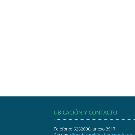
UBICACIÓN Y CONTACTO
Teléfono: 6262000, anexo 3917
Correo:
climadecambios@pucp.edu.pe