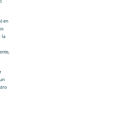
o
) en
os
 la
ente,
e
 un
stro