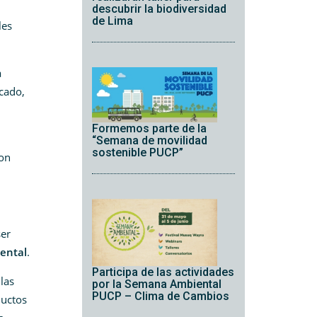
descubrir la biodiversidad
de Lima
les
a
rcado,
Formemos parte de la
“Semana de movilidad
sostenible PUCP”
con
ser
ental
.
Participa de las actividades
las
por la Semana Ambiental
PUCP – Clima de Cambios
ductos