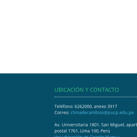
UBICACIÓN Y CONTACTO
Teléfono: 6262000, anexo 3917
Correo:
climadecambios@pucp.edu.pe
Av. Universitaria 1801, San Miguel, apar
postal 1761, Lima 100, Perú
Ver ubicación en Google Maps »