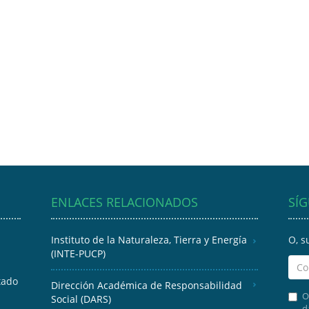
ENLACES RELACIONADOS
SÍ
Instituto de la Naturaleza, Tierra y Energía
O, s
(INTE-PUCP)
tado
Dirección Académica de Responsabilidad
O
Social (DARS)
d