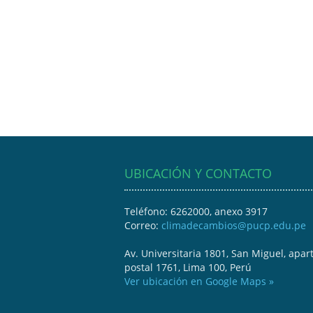
UBICACIÓN Y CONTACTO
Teléfono: 6262000, anexo 3917
Correo:
climadecambios@pucp.edu.pe
Av. Universitaria 1801, San Miguel, apar
postal 1761, Lima 100, Perú
Ver ubicación en Google Maps »