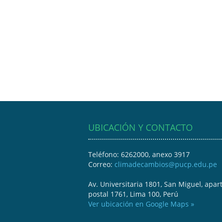
UBICACIÓN Y CONTACTO
Teléfono: 6262000, anexo 3917
Correo:
climadecambios@pucp.edu.pe
Av. Universitaria 1801, San Miguel, apar
postal 1761, Lima 100, Perú
Ver ubicación en Google Maps »