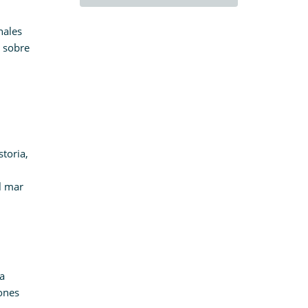
nales
a sobre
storia,
l mar
la
ones