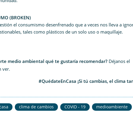
omunidad.
UMO (BROKEN)
estión el consumismo desenfrenado que a veces nos lleva a igno
stionables, tales como plásticos de un solo uso o maquillaje.
corte medio ambiental qué te gustaría recomendar?
Déjanos el
 ver.
#QuédateEnCasa
¡Si tú cambias, el clima t
casa
clima de cambios
COVID - 19
medioambiente