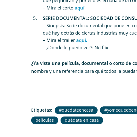
que perjudican y por ello es echada de la c
– Mira el corto
aquí.
SERIE DOCUMENTAL: SOCIEDAD DE CONS
– Sinopsis: Serie documental que pone en cu
qué hay detrás de ciertas industrias muy cue
– Mira el trailer
aquí.
– ¿Dónde lo puedo ver?: Netflix
¿Ya vista una película, documental o corto de 
nombre y una referencia para qué todos la puedan
Etiquetas:
#quedateencasa
#yomequedoen
películas
quédate en casa