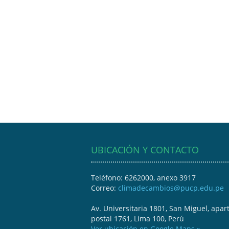
UBICACIÓN Y CONTACTO
Teléfono: 6262000, anexo 3917
Correo:
climadecambios@pucp.edu.pe
Av. Universitaria 1801, San Miguel, apar
postal 1761, Lima 100, Perú
Ver ubicación en Google Maps »