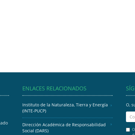
ENLACES RELACIONADOS
SÍ
Instituto de la Naturaleza, Tierra y Energía
O, s
(INTE-PUCP)
tado
Dirección Académica de Responsabilidad
O
Social (DARS)
d