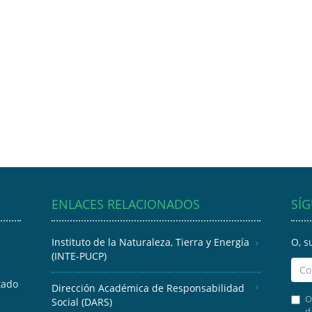
ENLACES RELACIONADOS
SÍ
Instituto de la Naturaleza, Tierra y Energía
O, s
(INTE-PUCP)
tado
Dirección Académica de Responsabilidad
O
Social (DARS)
d