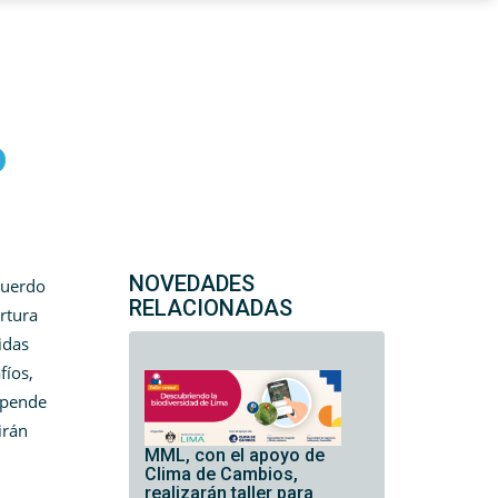
o
NOVEDADES
cuerdo
RELACIONADAS
rtura
idas
fíos,
epende
irán
MML, con el apoyo de
Clima de Cambios,
realizarán taller para