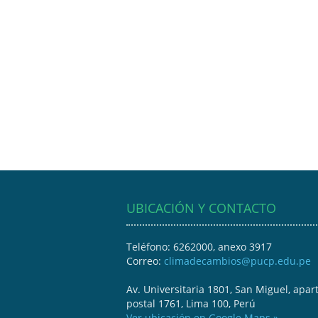
UBICACIÓN Y CONTACTO
Teléfono: 6262000, anexo 3917
Correo:
climadecambios@pucp.edu.pe
Av. Universitaria 1801, San Miguel, apar
postal 1761, Lima 100, Perú
Ver ubicación en Google Maps »